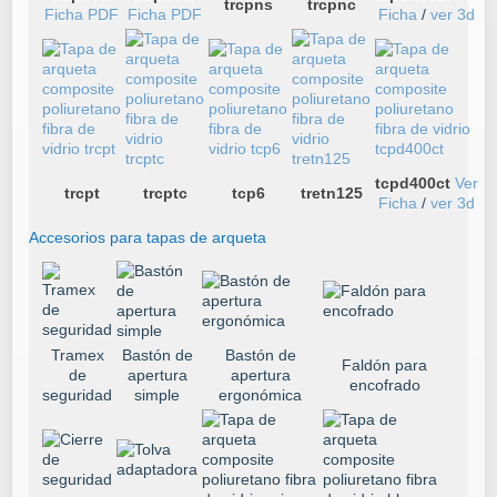
trcpns
trcpnc
Ficha PDF
Ficha PDF
Ficha
/
ver 3d
tcpd400ct
Ver
trcpt
trcptc
tcp6
tretn125
Ficha
/
ver 3d
Accesorios para tapas de arqueta
Tramex
Bastón de
Bastón de
Faldón para
de
apertura
apertura
encofrado
seguridad
simple
ergonómica