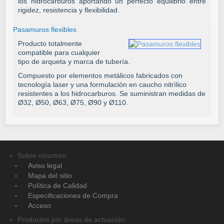
los hidrocarburos aportando un perfecto equilibrio entre
rigidez, resistencia y flexibilidad.
Pasamuros flexibles
Producto totalmente
compatible para cualquier
tipo de arqueta y marca de tubería.
Compuesto por elementos metálicos fabricados con
tecnología laser y una formulación en caucho nitrílico
resistentes a los hidrocarburos. Se suministran medidas de
Ø32, Ø50, Ø63, Ø75, Ø90 y Ø110.
© Free
Joomla! 3 Modules
- by
VinaGecko.com
Sobre nosotros:
Aviso legal
Mapa del sitio
Política de Calidad
Especificaciones de Compra
Acceso
Productos por áreas de actuación: