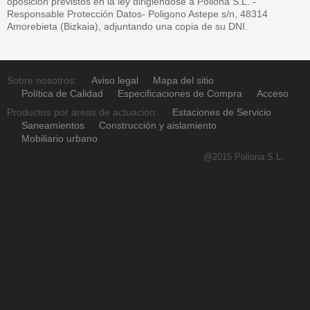
oposición previstos en la ley dirigiéndose a Poliona S.L. -
Responsable Protección Datos- Poligono Astepe s/n, 48314
Amorebieta (Bizkaia), adjuntando una copia de su DNI.
Sobre nosotros:
Aviso legal
Mapa del sitio
Política de Calidad
Especificaciones de Compra
Acceso
Productos por áreas de actuación:
Estaciones de Servicio
Saneamientos
Construcción y aislamiento
Mobiliario urbano
@2015 Poliona S.L.